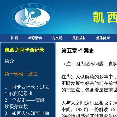
凯 西
首 页
精彩活动
古文明
灵性成长
整体健康
凯西之阿卡西记录
第五章 个案史
简介
（注：因为隐私问题，真
第一部份：过去
在为别人做解读的多年中，
不断发展恰好是他们在前
1、阿卡西记录：过去
的挖掘点，包含着层层前
年代的记录者
2、个案史——安娜·
人与人之间这种互相吸引
坎贝尔家族
中间。1928年一份解读（
3、如何去认知前世而
的经历和感受来计算今生