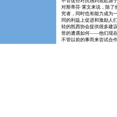
不管这些对抗感到底起源
对斯蒂芬·莱文来说，除了
究者，同时也有能力成为一
同的利益上促进和激励人
轻的凯西协会提供很多建
世的遭遇如何——他们现在
不管以前的事而来尝试合
着一份接一份的艰难工作。
尽管如此被建议，两位男
暴和财政挑战，合作变得
退出了协会，并撤走了对
人的离开所打乱。事实上，
的个体们现在能更“稳健、
罗伯特·米歇尔于1940
的观点，他们会再一次相
在两个大学生的案例中体现了