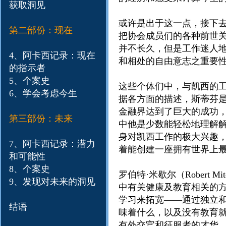
获取洞见
或许是出于这一点，接下
第二部份：现在
把协会成员们的各种前世
并不长久，但是工作迷人
4、阿卡西记录：现在
和相处的自由意志之重要
的指示者
5、个案史
这些个体们中，与凯西的工作有着
6、学会考虑今生
据各方面的描述，斯蒂芬
金融界达到了巨大的成功
第三部份：未来
中他是少数能轻松地理解
身对凯西工作的极大兴趣
7、阿卡西记录：潜力
着能创建一座拥有世界上
和可能性
8、个案史
罗伯特·米歇尔（Robert 
9、发现对未来的洞见
中有关健康及教育相关的方
学习来拓宽——通过独立和
结语
味着什么，以及没有教育就
有外交官和征服者的才华。