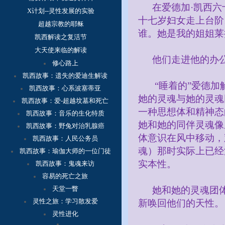
在爱德加·凯西
X计划--灵性发展的实验
十七岁妇女走上台阶
超越宗教的耶稣
谁。她是我的姐姐莱
凯西解读之复活节
大天使来临的解读
他们走进他的办
修心路上
凯西故事：
遗失的爱迪生解读
“睡着的”爱德
凯西故事：心系波塞蒂亚
她的灵魂与她的灵魂
凯西故事：爱-超越坟墓和死亡
一种思想体和精神态
凯西故事：音乐的生化特质
她和她的同伴灵魂像
凯西故事：野兔对治乳腺癌
体意识在风中移动，
凯西故事：人民公务员
魂）那时实际上已经
凯西故事：瑜伽大师的一位门徒
实本性。
凯西故事：鬼魂来访
容
易的死亡之旅
天堂一瞥
她和她的灵魂团
灵性之旅：学习散发爱
新唤回他们的天性。
灵性进化