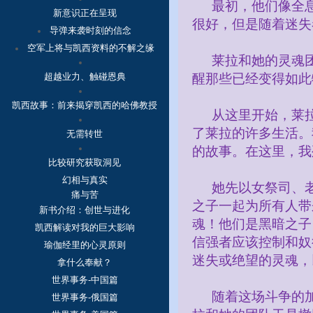
最初，他们像全
新意识正在呈现
很好，但是随着迷失
导弹来袭时刻的信念
空军上将与凯西资料的不解之缘
莱拉和她的灵魂
超越业力、触碰恩典
醒那些已经变得如此
凯西故事：
前来揭穿凯西的哈佛教授
从这里开始，莱
了莱拉的许多生活。
无需转世
的故事。在这里，我
比较研究获取洞见
幻相与真实
她先以女祭司、
痛与苦
之子一起为所有人带
新书介绍：创世与进化
魂！他们是黑暗之子
凯西解读对我的巨大影响
信强者应该控制和奴
瑜伽经里的心灵原则
迷失或绝望的灵魂，
拿什么奉献？
世界事务-中国篇
随着这场斗争的
世界事务-俄国篇