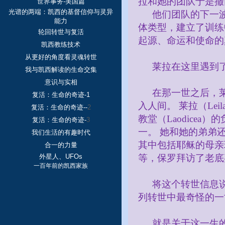
拉和她的团队于是撤
世界事务-美国篇
光谱的两端：凯西的基督信仰与灵异
他们团队的下一
能力
体类型，建立了训练
轮回转世与复活
起源、命运和使命的
凯西教练技术
从更好的角度看灵魂转世
莱拉在这里遇到
我与凯西解读的生命交集
意识与实相
在那一世之后，
复活：生命的奇迹-1
入人间。 莱拉（
Leil
复活：生命的奇迹--
2
教堂（
Laodicea
）的
复活：生命的奇迹-
3
一。 她和她的弟弟
我们生活的有趣时代
其中包括耶稣的母亲
合一的力量
外星人、UFOs
等，保罗拜访了老底
一百年前的凯西家族
将这个转世信息
列转世中最奇怪的一
就是关于这一生