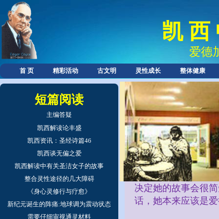
凯 西
爱德
首 页
精彩活动
古文明
灵性成长
整体健康
短篇阅读
主编答疑
凯西解读论丰盛
我分享的这个前
凯西资讯：圣经诗篇46
魂的系列故事，而不
凯西谈无偏之爱
凯西解读中有关圣洁女子的故事
由于莱拉·凯西（
整合灵性途径的几大障碍
决定她的故事会很简
《身心灵修行与疗愈》
话，她本来应该是爱
新纪元诞生的阵痛:地球调为震动状态
需要仔细审视通灵材料