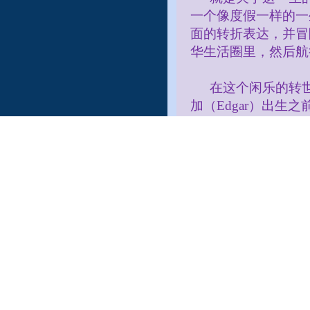
一个像度假一样的一
面的转折表达，并冒
华生活圈里，然后航
在这个闲乐的转
加（
Edgar
）出生之
最后，在我二十
部
A.R.E.
园区见过她
过治疗师。 她的丈
他每天早晨都会用手
人！
顺便说一句，莱
发生时保险可以如何
在我们的每月开