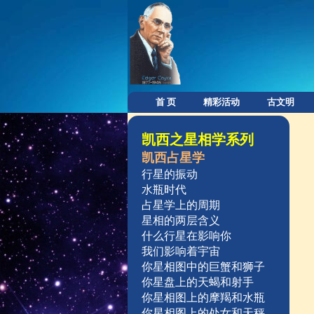
首 页
精彩活动
古文明
凯西之星相学系列
凯西占星学
行星的振动
水瓶时代
占星学上的周期
星相的两层含义
什么行星在影响你
我们影响着宇宙
你星相图中的巨蟹和狮子
你星盘上的天蝎和射手
你星相图上的摩羯和水瓶
你星相图上的处女和天秤