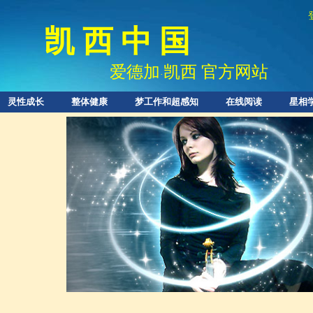
凯 西 中 国
爱德加
凯西 官方网站
·
灵性成长
整体健康
梦工作和超感知
在线阅读
星相