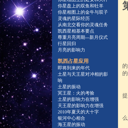
你星盘上的双鱼和牡羊
你星相图上的金牛与双子
灵魂的星际经历
从南北交看你的灵魂任务
凯西星相基本要点
尊重月亮周期---新月仪式
行星回归
月亮的影响力
凯西占星应用
的
即将到来的年代
的
土星与天王星对冲相的影
响
土星的振动
冥王星：火的考验
提
土星的影响力在增强
天王星的影响力在增强
2010年夏天的大十字
么
银河中心相合
海王星的振动