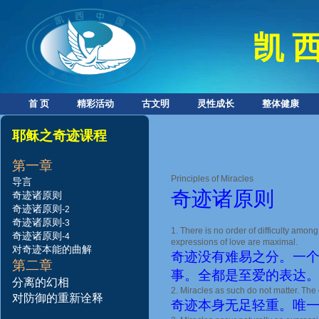
凯 西
首 页
精彩活动
古文明
灵性成长
整体健康
耶稣之奇迹课程
第一
章
Principles of Miracles
导言
奇迹诸原则
奇迹诸原则
奇迹诸原则
-2
奇
迹诸原则
-
3
1. There is no order of difficulty among
奇
迹诸原则
-
4
expressions of love are maximal.
对
奇
迹
本
能
的
曲
解
奇迹没有难易之分。一
第二章
事。全都是至爱的表达
分
离
的
幻
相
2. Miracles as such do not matter. The 
对防御的重新诠释
奇迹本身无足轻重。唯