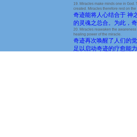
19. Miracles make minds one in God. 
created. Miracles therefore rest on the l
奇迹能将人心结合于 神
的灵魂之总合。为此，
20. Miracles reawaken the awareness that
healing power of the miracle.
奇迹再次唤醒了人们的
足以启动奇迹的疗愈能
21. Miracles are natural expressions o
others.
奇迹是完全宽恕的自然表
神的宽恕。
22. Miracles are associated with fear 
cannot see does not exist, and his phys
of the Spiritual eye. * The escape fro
A
. The recognition that darkness CANN
B
. The recognition that there is noth
This step brings ESCAPE from fear.
奇迹与恐惧有关，只是因
西，并不存在，但人的肉
引发对灵性之眼
*
的屏蔽
A
．领悟到黑暗无法隐藏