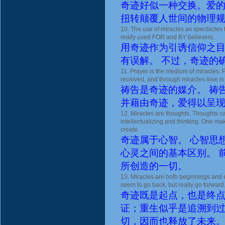
奇迹好似一种交换。爱
扭转颠覆人世间的物理
10. The use of miracles as spectacles 
really used FOR and BY believers.
用奇迹作为引诱信仰之
有误解。 不过，奇迹的
11. Prayer is the medium of miracles. 
received, and through miracles love i
祷告是奇迹的媒介。 祷
并藉由奇迹，爱得以呈
12. Miracles are thoughts. Thoughts can
intellectualizing and thinking. One ma
create.
奇迹属于心智。 心智思
心灵之间的基本区别。 
所创造的一切。
13. Miracles are both beginnings and e
seem to go back, but really go forward.
奇迹既是起点，也是终点
证；重生似乎是追溯到
切，因而也释放了未来