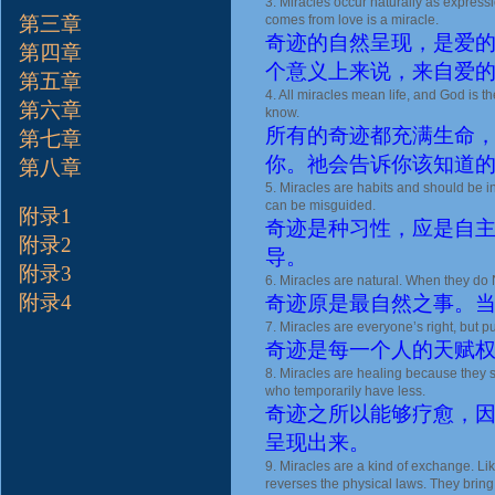
3. Miracles occur naturally as expressio
第三章
comes from love is a miracle.
奇迹的自然呈现，是爱
第四章
个意义上来说，来自爱
第五章
4. All miracles mean life, and God is the
第六章
know.
所有的奇迹都充满生命，
第七章
你。祂会告诉你该知道
第八章
5. Miracles are habits and should be i
can be misguided.
附录1
奇迹是种习性，应是自
附录2
导。
附录3
6. Miracles are natural. When they d
附录4
奇迹原是最自然之事。
7. Miracles are everyone’s right, but pur
奇迹是每一个人的天赋
8. Miracles are healing because they s
who temporarily have less.
奇迹之所以能够疗愈，
呈现出来。
9. Miracles are a kind of exchange. Li
reverses the physical laws. They bring