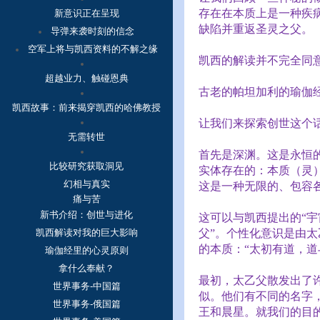
存在在本质上是一种疾病
新意识正在呈现
缺陷并重返圣灵之父。
导弹来袭时刻的信念
空军上将与凯西资料的不解之缘
凯西的解读并不完全同
超越业力、触碰恩典
古老的帕坦加利的瑜伽
凯西故事：
前来揭穿凯西的哈佛教授
让我们来探索创世这个
无需转世
首先是深渊。这是永恒
比较研究获取洞见
实体存在的：本质（灵
幻相与真实
这是一种无限的、包容
痛与苦
新书介绍：创世与进化
这可以与凯西提出的“宇
凯西解读对我的巨大影响
父”。个性化意识是由
的本质：“太初有道，
瑜伽经里的心灵原则
拿什么奉献？
最初，太乙父散发出了
世界事务-中国篇
似。他们有不同的名字
世界事务-俄国篇
王和晨星。就我们的目的