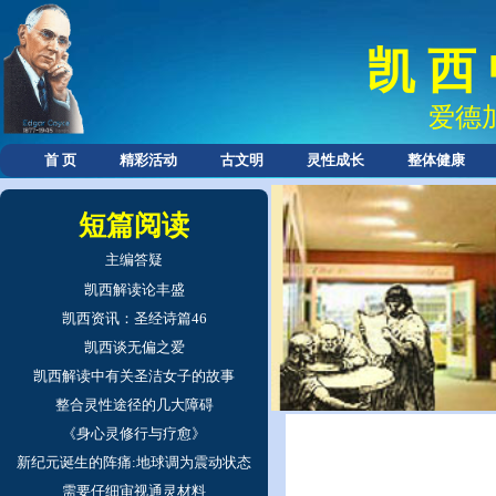
凯 西
爱德
首 页
精彩活动
古文明
灵性成长
整体健康
短篇阅读
主编答疑
凯西解读论丰盛
凯西资讯：圣经诗篇46
凯西谈无偏之爱
凯西解读中有关圣洁女子的故事
整合灵性途径的几大障碍
《身心灵修行与疗愈》
新纪元诞生的阵痛:地球调为震动状态
需要仔细审视通灵材料