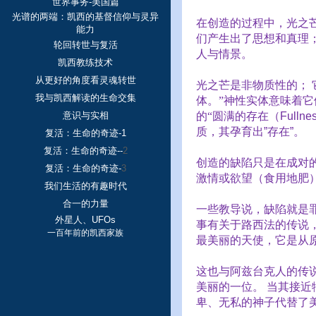
世界事务-美国篇
光谱的两端：凯西的基督信仰与灵异
在创造的过程中，光之
能力
们产生出了思想和真理
轮回转世与复活
人与情景。
凯西教练技术
从更好的角度看灵魂转世
光之芒是非物质性的；
我与凯西解读的生命交集
体。”神性实体意味着
意识与实相
的“圆满的存在（
Fullne
质，其孕育出
”
存在
”
。
复活：生命的奇迹-1
复活：生命的奇迹--
2
创造的缺陷只是在成对
复活：生命的奇迹-
3
激情或欲望（食用地肥
我们生活的有趣时代
合一的力量
一些教导说，缺陷就是
外星人、UFOs
事有关于路西法的传说
一百年前的凯西家族
最美丽的天使，它是从
这也与阿兹台克人的传
美丽的一位。
当其接近
卑、无私的神子代替了