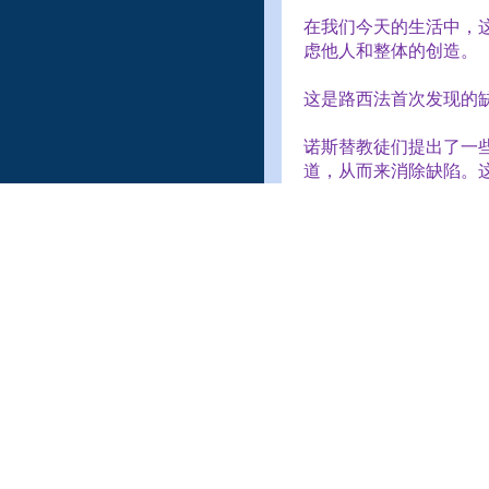
在我们今天的生活中，
虑他人和整体的创造。
这是路西法首次发现的
诺斯替教徒们提出了一
道，从而来消除缺陷。
凯西（
Cayce
）教导说
恕、耐心、温柔、谦卑
使人达到（如天父之）
作者：
John Van Auken
翻译：
Winston