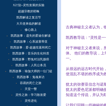
X计划--灵性发展的实验
超越宗教的耶稣
凯西解读之复活节
大天使来临的解读
古典神秘主义者认为，
修心路上
凯西故事：
遗失的爱迪生解读
凯西教导说：“灵性是一
凯西故事：心系波塞蒂亚
凯西故事：爱-超越坟墓和死亡
对于神秘主义者来说，
体。
他们的教导说，上
凯西故事：音乐的生化特质
一。
凯西故事：野兔对治乳腺癌
凯西故事：人民公务员
从很远的远古时代开始
凯西故事：瑜伽大师的一位门徒
使混乱不堪的秩序成为
凯西故事：鬼魂来访
容
易的死亡之旅
犹太的弥赛亚信念与诺
天堂一瞥
犹太的爱色尼派都明确
知道这个传说，并认为
灵性之旅：学习散发爱
灵性进化
让我们回顾一些神秘的