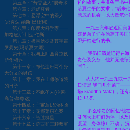
哲的故事，并准备于书中
第五章：“芳香圣人”展奇术
哈夏生平的要求，”后来
第六章：老虎尊者
亲戚的机会，以大量笔记
第七章：悬浮空中的圣人
(
那真达·纳斯·巴杜利
)
一九三六年底返回美
第八章：印度大科学家——
院是弟子们在他离开美国
加格底斯·川达·伯斯
即开始进行的书。
第九章：极喜信徒及其宇宙
罗曼史
(
玛哈夏大师
)
“我仍旧清楚记得在海
第十章：我与上师圣育克铁
责任及义务，他并无法每
斯华相遇
写作。
第十一章：布伦达班两个身
无分文的男孩
从大约一九三九或一
第十二章：我在上师修道院
日清晨
!
我们几个弟子——
的日子
塔
(Sraddha Mata)
，还有
第十三章：不眠圣人
(
拉姆·
拉·玛塔。
高普·慕尊达
)
第十四章：宇宙意识的体验
“多么珍贵的回忆
!
他
第十五章：花椰菜窃盗案
及伟大上师们为伴，以及
第十六章：智胜群星
凝望，身体静止不动，
沉
第十七章：萨西和三颗蓝宝
大爱的浓厚氛围。对我们