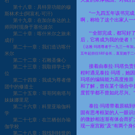
石
第十八章：具特异功能的穆
“一九四五年该书完
斯林术士
(
阿富札·可汗
)
啊，称给了这个出家人一
第十九章：在加尔各达的上
师同时现身于塞伦波尔
“‘全部完成，都写好
第二十章：喀什米尔之旅未
后，它将成为我的使者！
'
成行
（
第二十一章：我们造访喀什
达雅·玛塔尊者于一九三一年加
米尔
五年起担任
SRF
会长，直至她于二
第二十二章：石雕圣像心
接着由泰拉·玛塔负
第二十三章：我取得学士学
程时遇见泰拉·玛塔，她
位
玛塔的编辑能力高度推崇
第二十四章：我成为尊者僧
和了解，曾在某个场合中
团中的修道士
度哲学都不曾如此尽兴。
第二十五章：哥哥阿南塔与
妹妹娜里尼
泰拉·玛塔带着原稿
第二十六章：科里亚瑜伽科
固有思考框架的人一眼识
学
的微妙相连渐有体会而扩
第二十七章：在兰栖创办瑜
现一座宫殿”及“有两个身
伽学校
第二十八章：我找到转世的