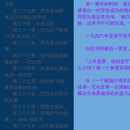
有一整年的时间，泰
卡西
够发出一封宣告成功的电
第二十九章：罗宾卓纳斯·
同意出版这本自传。“她
泰戈尔与我比较学校
她，这本书不可能完成。
第三十章：奇迹法则
第三十一章：拜访庄严师母
一九四六年圣诞节前
(
卡西·牟尼夫人
)
第三十二章：死而复活的罗
在此书的最后一章里
摩，
第三十三章：现代印度的瑜
“上帝是爱，祂创造
伽基督——巴巴吉
人心吗？每一个参透实相
第三十四章：在喜马拉雅山
化现一座宫殿
在《一个瑜伽行者的
第三十五章：拉悉利·玛哈
读者
---
无论是第一次接触
夏基督般的生命
藏在生命奥秘深处的超凡
第三十六章：巴巴吉对西方
的兴趣
第三十七章：我前往美国
..
第三十八章：玫瑰丛中的圣
者——路德·柏班克
第三十九章：天主教圣痕使