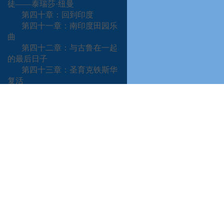
徒——泰瑞莎·纽曼
第四十章：回到印度
第四十一章：南印度田园乐
曲
第四十二章：与古鲁在一起
的最后日子
第四十三章：圣育克铁斯华
复活
第四十四章：与圣雄甘地在
沃达
第四十五章：孟加拉邦“喜
悦尊母”
(
阿难达·莫依·玛
)
第四十六章：从不进食的女
瑜伽行者
(
吉利·芭拉
)
第四十七章：回到西方
第四十八章：在加州茵欣尼
塔
第四十九章：一九四○至一
九五一年
帕拉玛罕撒·瑜伽南达：一
位超越生死的瑜伽行者
..