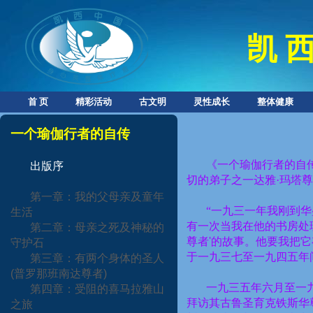
凯 西
首 页
精彩活动
古文明
灵性成长
整体健康
一个瑜伽行者的自传
《一个瑜伽行者的自
出版序
切的弟子之一达雅·玛塔
第一章：我的父母亲及童年
“一九三一年我刚到
生活
有一次当我在他的书房处
第二章：母亲之死及神秘的
尊者
'
的故事。他要我把它
守护石
于一九三七至一九四五年
第三章：有两个身体的圣人
(
普罗那班南达尊者
)
一九三五年六月至一
第四章：受阻的喜马拉雅山
拜访其古鲁圣育克铁斯华
之旅