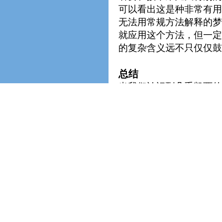
可以看出这是种非常有用
无法用常规方法解释的梦
就应用这个方法，但一定
的复杂含义远不只仅仅鼓
总结
当我们认识到几乎凯西的
方法中扮演了中心角色。
注意的是理想在形成梦境
心世界有个助推作用，而
们回想梦境的能力都是与
运用我们的个人理想来解
关的某个激发动力或理想
会在我们梦中被描绘。其
我们的态度，情感和行为
梦中传达的与我们最佳理