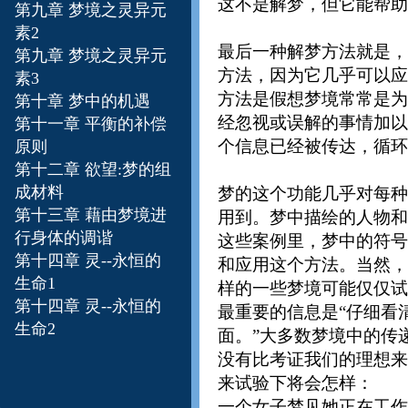
这不是解梦，但它能帮助
第九章 梦境之灵异元
素2
最后一种解梦方法就是，
第九章 梦境之灵异元
方法，因为它几乎可以应
素3
方法是假想梦境常常是为
第十章 梦中的机遇
经忽视或误解的事情加以
第十一章 平衡的补偿
个信息已经被传达，循环
原则
第十二章 欲望:梦的组
成材料
梦的这个功能几乎对每种
第十三章
藉由梦境进
用到。梦中描绘的人物和
行身体的调谐
这些案例里，梦中的符号
第十四章 灵--永恒的
和应用这个方法。当然，
生命1
样的一些梦境可能仅仅试
第十四章 灵--永恒的
最重要的信息是“仔细看
生命2
面。”大多数梦境中的传
没有比考证我们的理想来
来试验下将会怎样：
一个女子梦见她正在工作