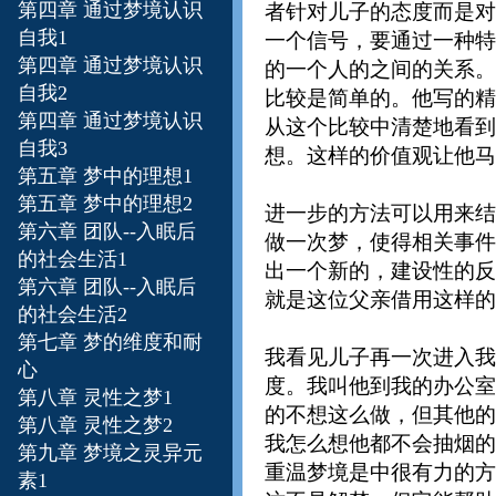
第四章
通过梦境认识
者针对儿子的态度而是对
自我1
一个信号，要通过一种特
第四章
通过梦境认识
的一个人的之间的关系。
自我2
比较是简单的。他写的精神
第四章
通过梦境认识
从这个比较中清楚地看到
自我3
想。这样的价值观让他马
第五章
梦中的理想1
第五章
梦中的理想2
进一步的方法可以用来结
第六章
团队--入眠后
做一次梦，使得相关事件
的社会生活1
出一个新的，建设性的反
第六章
团队--入眠后
就是这位父亲借用这样的
的社会生活2
第七章 梦的维度和耐
我看见儿子再一次进入我
心
度。我叫他到我的办公室
第八章 灵性之梦1
的不想这么做，但其他的
第八章 灵性之梦2
我怎么想他都不会抽烟的
第九章 梦境之灵异元
重温梦境是中很有力的方
素1