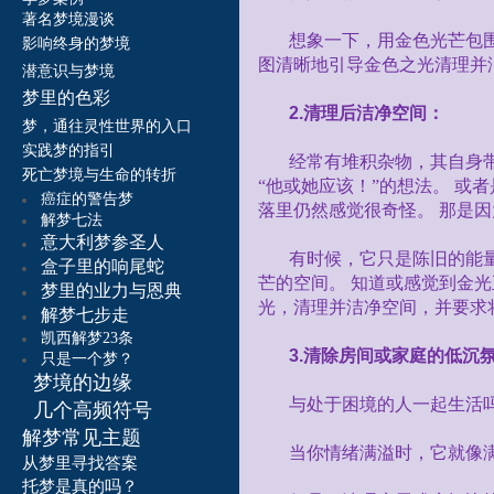
著名梦境漫谈
想象一下，用金色光芒包
影响终身的梦境
图清晰地引导金色之光清理并
潜意识与梦境
梦里的色彩
2.
清理后洁净空间：
梦，通往灵性世界的入口
实践梦的指引
经常有堆积杂物，其自身
死亡梦境与生命的转折
“他或她应该！”的想法。
或者
癌症的警告梦
落里仍然感觉很奇怪。
那是因
解梦七法
意大利梦参圣人
有时候，它只是陈旧的能量
盒子里的响尾蛇
芒的空间。
知道或感觉到金光
梦里的业力与恩典
光，清理并洁净空间，并要求
解梦七步走
凯西解梦23条
3.
清除房间或家庭的低沉
只是一个梦？
梦境的边缘
与处于困境的人一起生活
几个高频符号
解梦常见主题
当你情绪满溢时，它就像
从梦里寻找答案
托梦是真的吗？