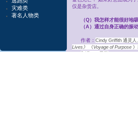
逃跑类
仅是杂货店。
灾难类
著名人物类
（
Q
）我怎样才能很好地
（
A
）通过自身正确的振
作者：
Cindy Griffith
通灵人
Lives
》
《
Voyage of Purpose
》
翻译：云思腾