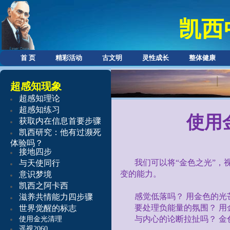
凯西
首 页
精彩活动
古文明
灵性成长
整体健康
超感知现象
超感知理论
超感知练习
使用
获取内在信息首要步骤
凯西研究：他有过濒死
体验吗？
接地四步
我们可以将“金色之光”，
与天使同行
变的能力。
意识梦境
凯西之阿卡西
感觉低落吗？
用金色的光
滋养共情能力
四步骤
要处理负能量的氛围？
用
世界觉醒的标志
与内心的论断拉扯吗？
金
使用金光清理
遥视2060