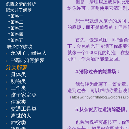
但是，清理房屋或房间比
凯西之梦的解析
给你许可，否则使用它清理别
记录并了解梦
*策略一
想一想就进入孩子的房间
*策略二
的麻烦，而不是值得的！但是
*策略三
*策略四
首先，设定意图，即“金
*策略五
下，金色的光芒充满了你想要
增强你的梦境
永别了，绿巨人
就像一个
1,000
瓦的灯泡，在
明中，作为治疗能量返回。
书籍:
如何解梦
分类解梦
4.
清除过去的能量场：
身体类
动物类
我曾经为此写了一篇文章
工作类
送到过去，可以帮助你重新映
孩子家庭类
（
https://cindygriffithblog.wordpress.
住家类
交通工具类
5.
从杂货店过道清除恐惧
离世的人
冲突类
也称为祝福冥想技巧，你
金色光芒！
如果好意图或为了