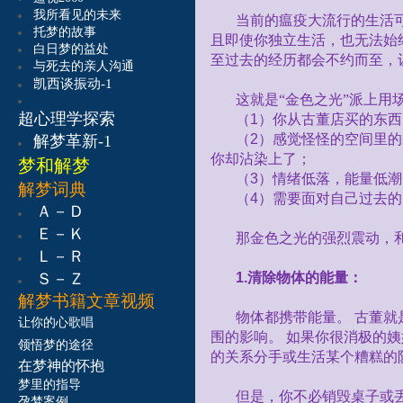
我所看见的未来
当前的瘟疫大流行的生活
托梦的故事
且即使你独立生活，也无法始
白日梦的益处
至过去的经历都会不约而至，
与死去的亲人沟通
凯西谈振动-1
这就是“金色之光”派上用
超心理学探索
（
1
）你从古董店买的东西
（
2
）感觉怪怪的空间里的
解梦革新-1
你却沾染上了；
梦和解梦
（
3
）情绪低落，能量低潮
解梦词典
（
4
）需要面对自己过去的
Ａ－Ｄ
Ｅ－Ｋ
那金色之光的强烈震动，
Ｌ－Ｒ
Ｓ－Ｚ
1.
清除物体的能量：
解梦书籍
文章视频
物体都携带能量。
古董就
让
你的心歌唱
围的影响。
如果你很消极的姨
领悟梦的途径
的关系分手或生活某个糟糕的
在梦神的怀抱
梦里的指导
但是，你不必销毁桌子或
孕梦案例