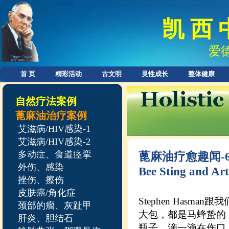
凯 西 
爱
首 页
精彩活动
古文明
灵性成长
整体健康
自然疗法案例
蓖麻油治疗案例
艾滋病/HIV感染-1
艾滋病/HIV感染-2
多动症、食道痉挛
蓖麻油疗愈趣闻-
外伤、感染
Bee Sting and Art
挫伤、擦伤
皮肤癌/角化症
Stephen Has
颈部的瘤、灰趾甲
大包，都是马蜂蛰的，
肝炎、胆结石
瓶子，滴一滴在伤口