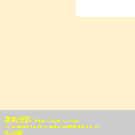
凯西总部
Edgar Cayce's A.R.E.
Association for Research an
d Enlightenment
凯西英国