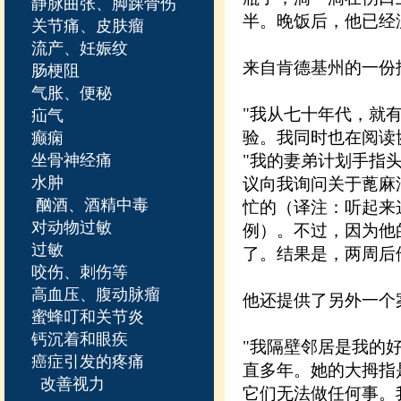
静脉曲张、脚踝骨伤
半。晚饭后，他已经
关节痛、皮肤瘤
流产、妊娠纹
来自肯德基州的一份
肠梗阻
气胀、便秘
"我从七十年代，就
疝气
验。我同时也在阅读
癫痫
坐骨神经痛
"我的妻弟计划手指
水肿
议向我询问关于蓖麻
酗酒、酒精中毒
忙的（译注：听起来
对动物过敏
例）。不过，因为他
过敏
了。结果是，两周后
咬伤、刺伤等
高血压、腹动脉瘤
他还提供了另外一个
蜜蜂叮和关节炎
钙沉着和眼疾
"我隔壁邻居是我的
癌症引发的疼痛
直多年。她的大拇指
改善视力
它们无法做任何事。